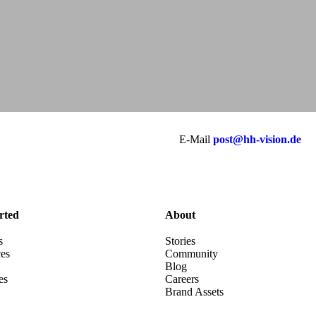
E-Mail
post@hh-vision.de
rted
About
s
Stories
es
Community
Blog
es
Careers
Brand Assets