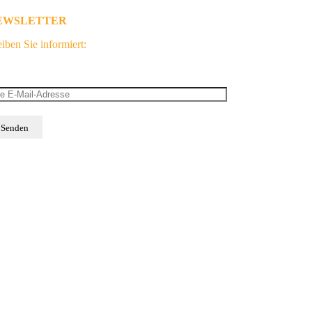
EWSLETTER
iben Sie informiert:
2021 HHVISION
people.com
tfinder.de
icefinder.de
adtplanungsmodell.de