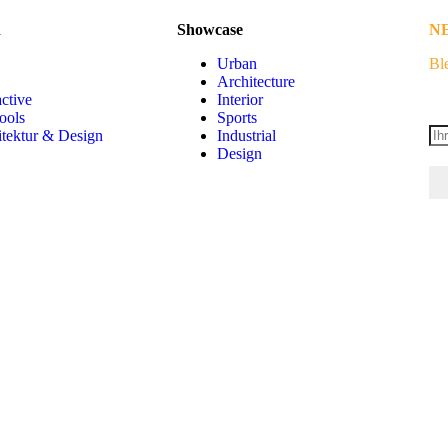
n
Showcase
N
Urban
Ble
Architecture
active
Interior
ools
Sports
tektur & Design
Industrial
Design
© 
3d
fla
off
st