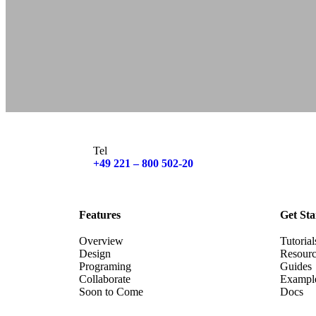
Tel
+49 221 – 800 502-20
Features
Get Sta
Overview
Tutorial
Design
Resourc
Programing
Guides
Collaborate
Exampl
Soon to Come
Docs