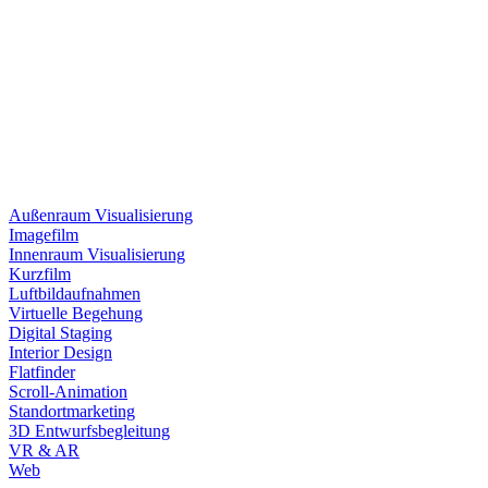
Außenraum Visualisierung
Imagefilm
Innenraum Visualisierung
Kurzfilm
Luftbildaufnahmen
Virtuelle Begehung
Digital Staging
Interior Design
Flatfinder
Scroll-Animation
Standortmarketing
3D Entwurfsbegleitung
VR & AR
Web