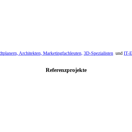
dtplanern,
Architekten,
Marketingfachleuten,
3D-Spezialisten
und
IT-E
Referenzprojekte