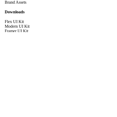
Brand Assets
Downloads
Flex UI Kit
Modern UI Kit
Framer UI Kit
Gradients UI Kit
Black & White UI Kit
Start
Unternehmen
Leistungen
Forschung
Karriere
Kontakt
Impressum
Datenschutz
Leistungen