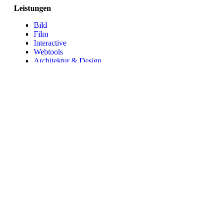
Leistungen
Bild
Film
Interactive
Webtools
Architektur & Design
Showcase
Urban
Architecture
Interior
Sports
Industrial
Design
NEWSLETTER
Bleiben Sie informiert: